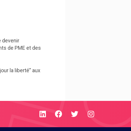
e devenir
nts de PME et des
.
our la liberté” aux