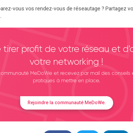
arez-vous vos rendez-vous de réseautage ? Partagez vo
.
 tirer profit de votre réseau et d'
votre networking !
 communauté MeDoWe et recevez par mail des conseils e
pratiques à mettre en place.
Rejoindre la communauté MeDoWe.