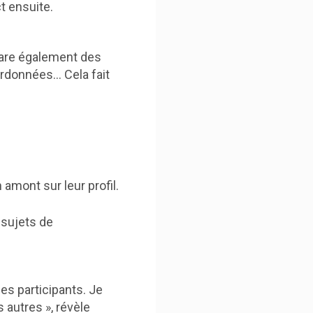
t ensuite.
épare également des
ordonnées… Cela fait
 amont sur leur profil.
 sujets de
des participants. Je
 autres », révèle